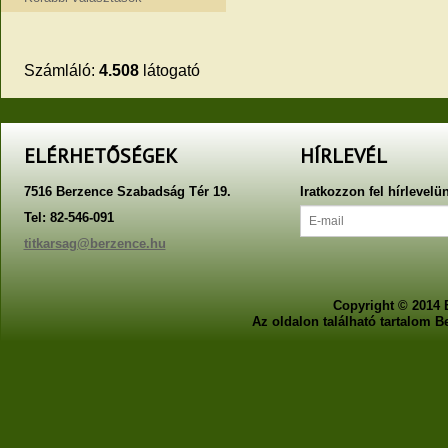
Számláló:
4.508
látogató
ELÉRHETŐSÉGEK
HÍRLEVÉL
7516 Berzence Szabadság Tér 19.
Iratkozzon fel hírlevelü
Tel: 82-546-091
titkarsag@berzence.hu
Copyright © 2014 
Az oldalon található tartalom 