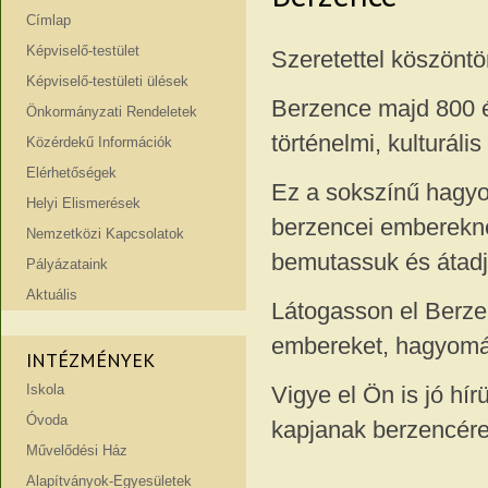
Címlap
Képviselő-testület
Szeretettel köszönt
Képviselő-testületi ülések
Berzence majd 800 év
Önkormányzati Rendeletek
történelmi, kulturáli
Közérdekű Információk
Elérhetőségek
Ez a sokszínű hagyo
Helyi Elismerések
berzencei emberekne
Nemzetközi Kapcsolatok
bemutassuk és átadj
Pályázataink
Aktuális
Látogasson el Berze
embereket, hagyomány
INTÉZMÉNYEK
Iskola
Vigye el Ön is jó hí
Óvoda
kapjanak berzencére 
Művelődési Ház
Alapítványok-Egyesületek