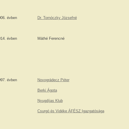
006. évben
Dr. Tornóczky Józsefné
014. évben
Máthé Ferencné
997. évben
Novográdecz Péter
Berki Ágota
Nyugdíjas Klub
Csurgó és Vidéke ÁFÉSZ Igazgatósága