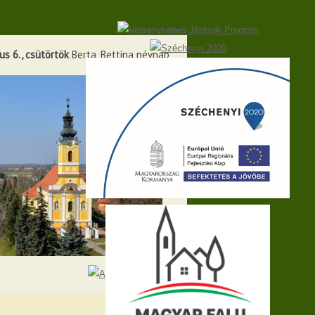
s 6., csütörtök
Berta, Bettina névnap