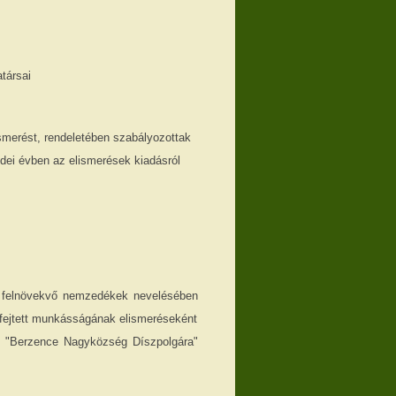
társai
smerést, rendeletében szabályozottak
z idei évben az elismerések kiadásról
a felnövekvő nemzedékek nevelésében
ifejtett munkásságának elismeréseként
 "Berzence Nagyközség Díszpolgára"