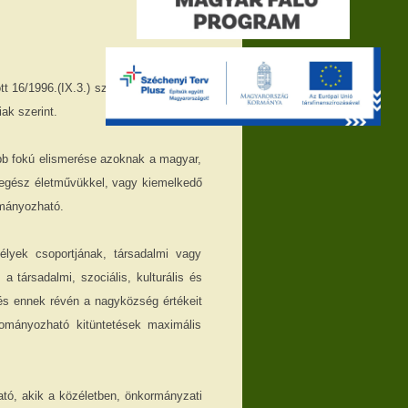
t 16/1996.(IX.3.) számú rendeletében
ak szerint.
bb fokú elismerése azoknak a magyar,
 egész életművükkel, vagy kiemelkedő
ományozható.
lyek csoportjának, társadalmi vagy
 társadalmi, szociális, kulturális és
s ennek révén a nagyközség értékeit
ományozható kitüntetések maximális
tó, akik a közéletben, önkormányzati