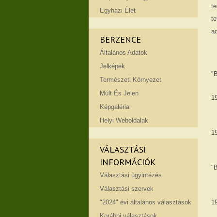
t
Egyházi Élet
te
a
BERZENCE
Általános Adatok
Jelképek
"B
Természeti Környezet
Múlt És Jelen
1
Képgaléria
Helyi Weboldalak
1
VÁLASZTÁSI
INFORMÁCIÓK
"B
Választási ügyintézés
Választási szervek
"2024" évi általános választások
1
Korábbi választások