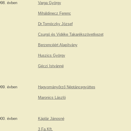
998. évben
Varga György
Miháldinecz Ferenc
Dr.Tornóczky József
Csurgó és Vidéke Takarékszövetkezet
Berzencéért Alapítvány
Huszics György
Géczi Istvánné
999. évben
Hagyományőrző Néptáncegyüttes
Maronics László
000. évben
Káplár Jánosné
3 Fa Kft.