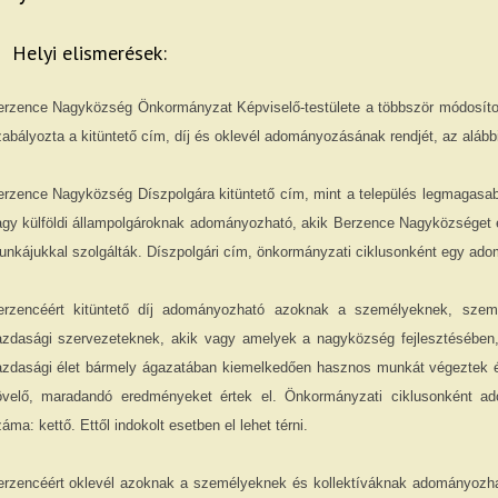
Helyi elismerések:
erzence Nagyközség Önkormányzat Képviselő-testülete a többször módosítot
abályozta a kitüntető cím, díj és oklevél adományozásának rendjét, az alábbi
erzence Nagyközség Díszpolgára kitüntető cím, mint a település legmagasa
agy külföldi állampolgároknak adományozható, akik Berzence Nagyközséget
nkájukkal szolgálták. Díszpolgári cím, önkormányzati ciklusonként egy ad
erzencéért kitüntető díj adományozható azoknak a személyeknek, szemé
zdasági szervezeteknek, akik vagy amelyek a nagyközség fejlesztésében, a
azdasági élet bármely ágazatában kiemelkedően hasznos munkát végeztek é
övelő, maradandó eredményeket értek el. Önkormányzati ciklusonként ad
áma: kettő. Ettől indokolt esetben el lehet térni.
erzencéért oklevél azoknak a személyeknek és kollektíváknak adományozha