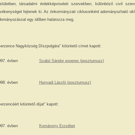
estületben, társadalmi érdekképviseleti szervekben, különböző civil sze
vékenységet fejtenek ki. Az önkormányzati ciklusonként adományozható okl
dományozással egy időben határozza meg.
erzence Nagyközség Díszpolgára" kitüntető címet kapott:
997. évben
Szabó Sándor esperes (posztumusz)
998. évben
Hunyadi László (posztumusz)
erzencéért kitüntető díjat" kapott:
997. évben
Komáromy Erzsébet