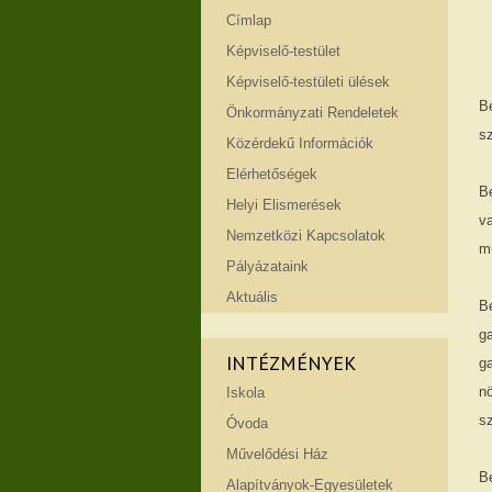
Címlap
Képviselő-testület
Képviselő-testületi ülések
B
Önkormányzati Rendeletek
sz
Közérdekű Információk
Elérhetőségek
B
Helyi Elismerések
v
Nemzetközi Kapcsolatok
mu
Pályázataink
Aktuális
B
ga
INTÉZMÉNYEK
g
n
Iskola
sz
Óvoda
Művelődési Ház
B
Alapítványok-Egyesületek