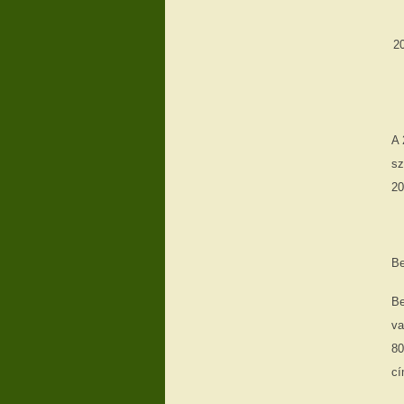
2
A 
sz
20
Be
Be
va
80
cí