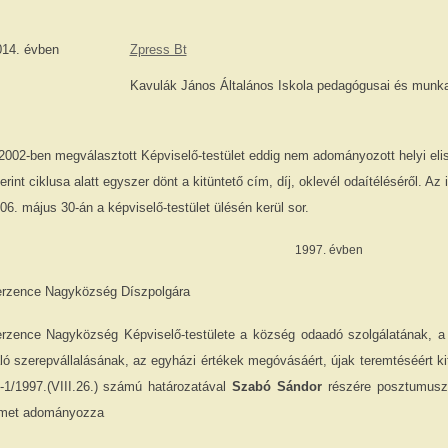
014. évben
Zpress Bt
Kavulák János Általános Iskola pedagógusai és munka
2002-ben megválasztott Képviselő-testület eddig nem adományozott helyi eli
erint ciklusa alatt egyszer dönt a kitüntető cím, díj, oklevél odaítéléséről. A
06. május 30-án a képviselő-testület ülésén kerül sor.
1997. évben
rzence Nagyközség Díszpolgára
rzence Nagyközség Képviselő-testülete a község odaadó szolgálatának, 
ló szerepvállalásának, az egyházi értékek megóvásáért, újak teremtéséért k
-1/1997.(VIII.26.) számú határozatával
Szabó Sándor
részére posztumusz
met adományozza