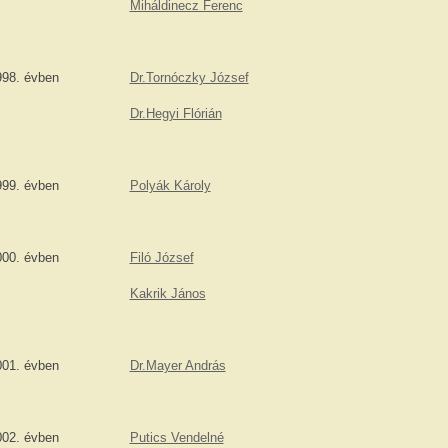
Miháldinecz Ferenc
998. évben
Dr.Tornóczky József
Dr.Hegyi Flórián
999. évben
Polyák Károly
000. évben
Filó József
Kakrik János
001. évben
Dr.Mayer András
002. évben
Putics Vendelné