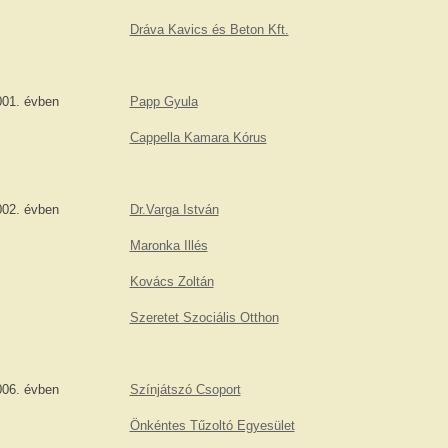
Dráva Kavics és Beton Kft.
001. évben
Papp Gyula
Cappella Kamara Kórus
002. évben
Dr.Varga István
Maronka Illés
Kovács Zoltán
Szeretet Szociális Otthon
006. évben
Színjátszó Csoport
Önkéntes Tűzoltó Egyesület