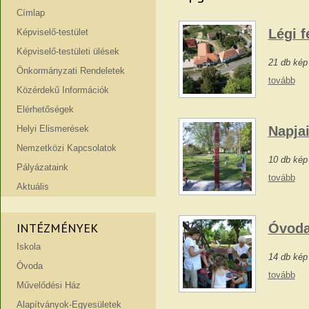
Címlap
Légi f
Képviselő-testület
Képviselő-testületi ülések
21 db kép
Önkormányzati Rendeletek
tovább
Közérdekű Információk
Elérhetőségek
Helyi Elismerések
Napja
Nemzetközi Kapcsolatok
10 db kép
Pályázataink
tovább
Aktuális
INTÉZMÉNYEK
Óvod
Iskola
14 db kép
Óvoda
tovább
Művelődési Ház
Alapítványok-Egyesületek