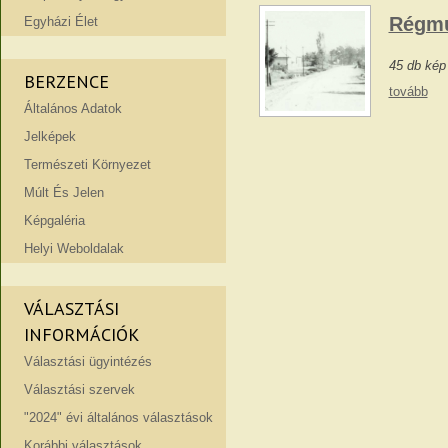
Régmú
Egyházi Élet
45 db kép
BERZENCE
tovább
Általános Adatok
Jelképek
Természeti Környezet
Múlt És Jelen
Képgaléria
Helyi Weboldalak
VÁLASZTÁSI
INFORMÁCIÓK
Választási ügyintézés
Választási szervek
"2024" évi általános választások
Korábbi választások