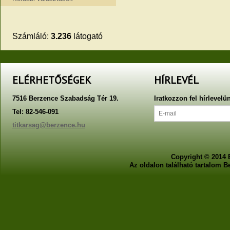
Számláló:
3.236
látogató
ELÉRHETŐSÉGEK
HÍRLEVÉL
7516 Berzence Szabadság Tér 19.
Iratkozzon fel hírlevelü
Tel: 82-546-091
titkarsag@berzence.hu
Copyright © 2014 
Az oldalon található tartalom 