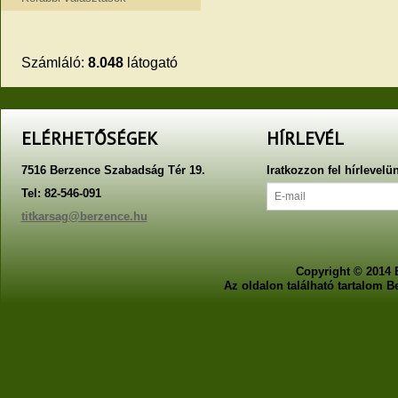
Számláló:
8.048
látogató
ELÉRHETŐSÉGEK
HÍRLEVÉL
7516 Berzence Szabadság Tér 19.
Iratkozzon fel hírlevelü
Tel: 82-546-091
titkarsag@berzence.hu
Copyright © 2014 
Az oldalon található tartalom 