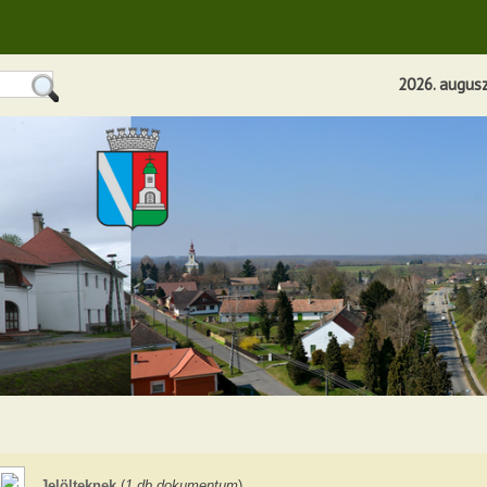
2026. augusz
Jelölteknek
(
1 db dokumentum
)