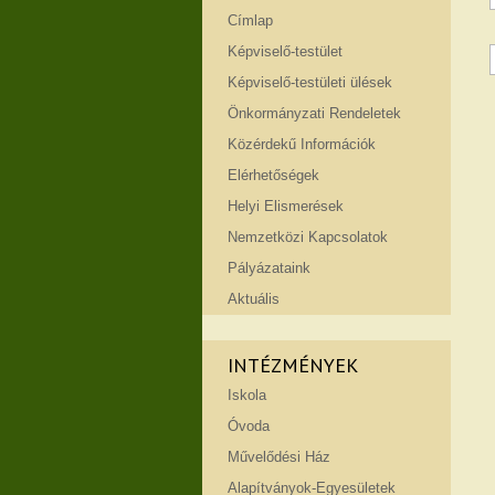
Címlap
Képviselő-testület
Képviselő-testületi ülések
Önkormányzati Rendeletek
Közérdekű Információk
Elérhetőségek
Helyi Elismerések
Nemzetközi Kapcsolatok
Pályázataink
Aktuális
INTÉZMÉNYEK
Iskola
Óvoda
Művelődési Ház
Alapítványok-Egyesületek