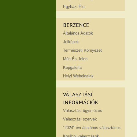
Egyházi Élet
BERZENCE
Általános Adatok
Jelképek
Természeti Környezet
Múlt És Jelen
Képgaléria
Helyi Weboldalak
VÁLASZTÁSI
INFORMÁCIÓK
Választási ügyintézés
Választási szervek
"2024" évi általános választások
Korábbi választások